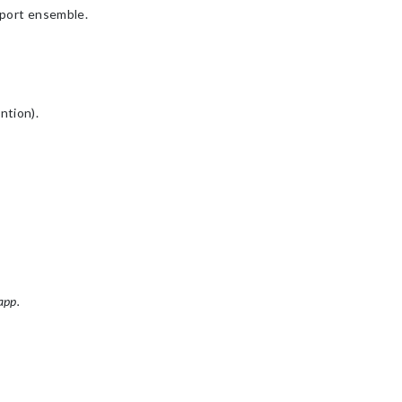
 sport ensemble.
ntion).
app.