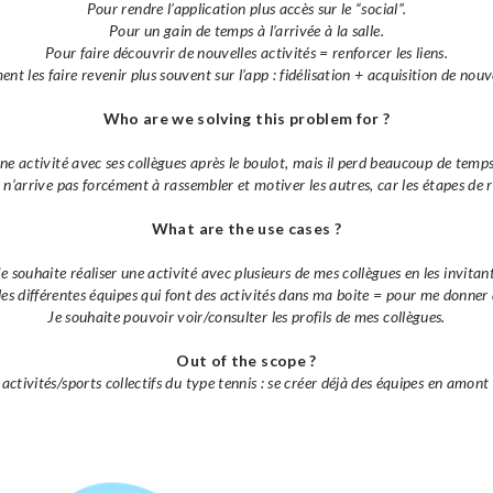
Pour rendre l’application plus accès sur le “social”.
Pour un gain de temps à l’arrivée à la salle.
Pour faire découvrir de nouvelles activités = renforcer les liens.
nt les faire revenir plus souvent sur l’app : fidélisation + acquisition de nouv
Who are we solving this problem for ?
une activité avec ses collègues après le boulot, mais il perd beaucoup de temp
l n’arrive pas forcément à rassembler et motiver les autres, car les étapes de
What are the use cases ?
Je souhaite réaliser une activité avec plusieurs de mes collègues en les invitant
les différentes équipes qui font des activités dans ma boite = pour me donner de
Je souhaite pouvoir voir/consulter les profils de mes collègues.
Out of the scope ?
 activités/sports collectifs du type tennis : se créer déjà des équipes en amont