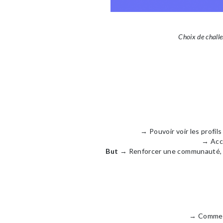
Choix de challe
→ Pouvoir voir les profil
→ Accé
But
→
Renforcer une communauté, tis
→
Commen